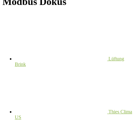
Modbus Dokus
Lüftung
Brink
Thies Clima
US