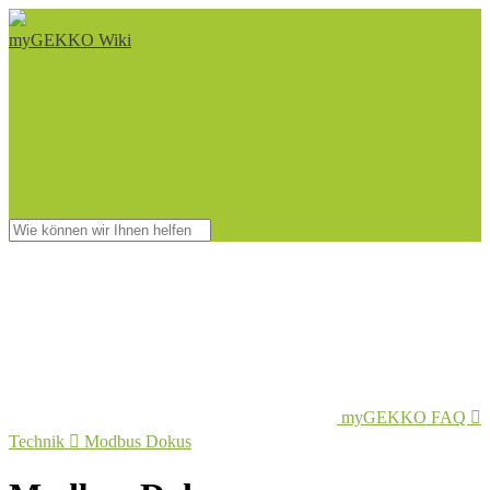
myGEKKO Wiki
myGEKKO FAQ

Technik

Modbus Dokus